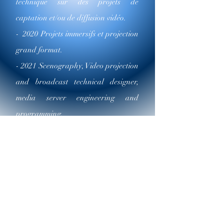
technique sur des projets de
captation et/ou de diffusion vidéo.
- 2020 Projets immersifs et projection
grand format.
- 2021 Scenography, Video projection
and broadcast technical designer,
media server engineering and
programming.
BMVideoProd
Video Projection Specialists from
Design to Integration
bmvideoprod@gmail.com