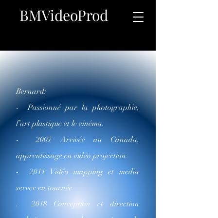
BMVideoProd
Bernard:
- Passionné par la photographie,
l’art plastique et le cinéma.
- 2007 Arrivée au Canada,
apprentissage en vidéo projection.
- 2011 Vidéo mapping et media
server en tournée
. 2018 Conception et direction